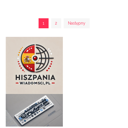
Nawigacja
1
2
Następny
po
wpisach